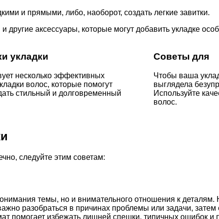
ими и прямыми, либо, наоборот, создать легкие завитки.
 и другие аксессуары, которые могут добавить укладке осо
ки укладки
Советы для
ует несколько эффективных
Чтобы ваша уклад
укладки волос, которые помогут
выглядела безупр
дать стильный и долговременный
Используйте каче
волос.
ки
чно, следуйте этим советам:
понимания темы, но и внимательного отношения к деталям. 
важно разобраться в причинах проблемы или задачи, затем
рмат помогает избежать лишней спешки, типичных ошибок и