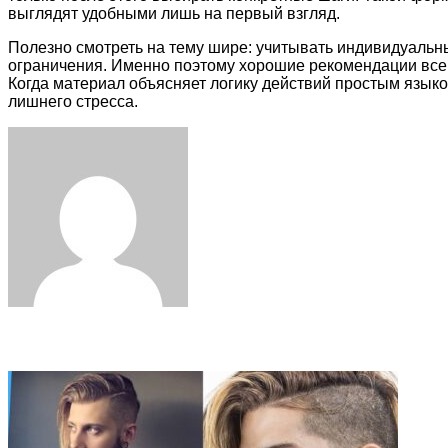
выглядят удобными лишь на первый взгляд.
Полезно смотреть на тему шире: учитывать индивидуальн
ограничения. Именно поэтому хорошие рекомендации всегд
Когда материал объясняет логику действий простым языко
лишнего стресса.
Facebook
Twitter
LinkedIn
Tumblr
Pinterest
Reddit
VKontakte
Odnoklassniki
Skype
WhatsApp
Telegram
Viber
Share
Print
via
Email
Related Articles