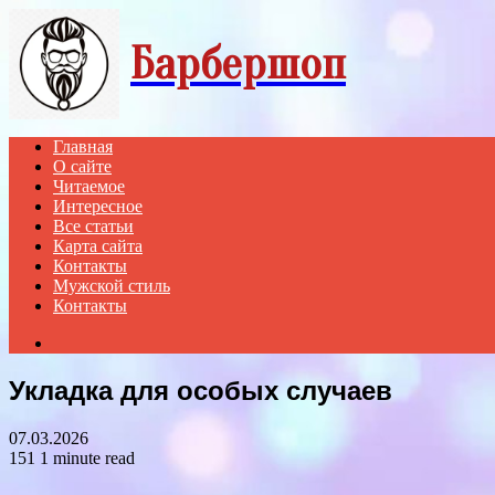
Menu
Барбершоп
Главная
О сайте
Читаемое
Интересное
Все статьи
Карта сайта
Контакты
Мужской стиль
Контакты
Search
for
Укладка для особых случаев
07.03.2026
151
1 minute read