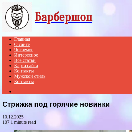
Menu
Барбершоп
Главная
О сайте
Читаемое
Интересное
Все статьи
Карта сайта
Контакты
Мужской стиль
Контакты
Search
for
Стрижка под горячие новинки
10.12.2025
107
1 minute read