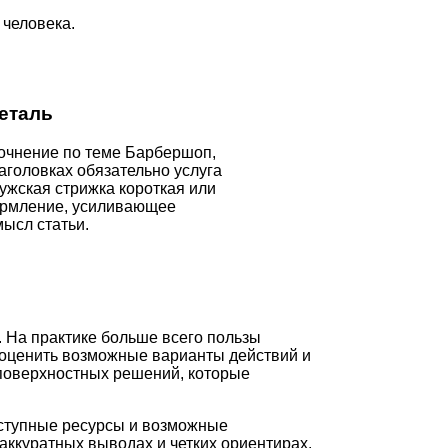
 человека.
еталь
точнение по теме Барбершоп,
заголовках обязательно услуга
ужская стрижка короткая или
рмление, усиливающее
ысл статьи.
. На практике больше всего пользы
 оценить возможные варианты действий и
 поверхностных решений, которые
оступные ресурсы и возможные
аккуратных выводах и четких ориентирах.