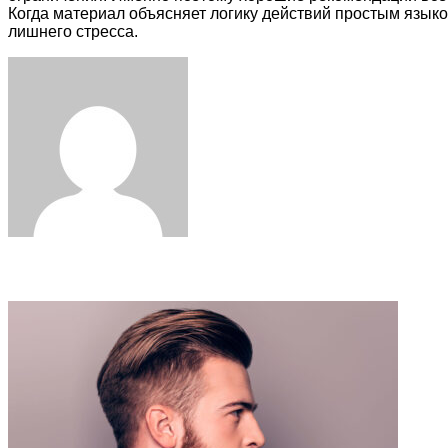
Когда материал объясняет логику действий простым языко
лишнего стресса.
Facebook
Twitter
LinkedIn
Tumblr
Pinterest
Reddit
VKontakte
Odnoklassniki
Skype
WhatsApp
Telegram
Viber
Share
Print
via
Email
Related Articles