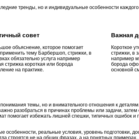
следние тренды, но и индивидуальные особенности каждого
тичный совет
Важная д
шое объяснение, которое помогает
Короткое у
применить тему Барбершоп, стрижки, в
стрижки, в 
вках обязательно услуга например
например м
я стрижка короткая или борода
борода офо
ение на практике.
основной см
 понимания темы, но и внимательного отношения к деталям
важно разобраться в причинах проблемы или задачи, затем
рмат помогает избежать лишней спешки, типичных ошибок и
ые особенности, реальные условия, уровень подготовки, д
а строятся не на общих фразах, а на понятных примерах, 