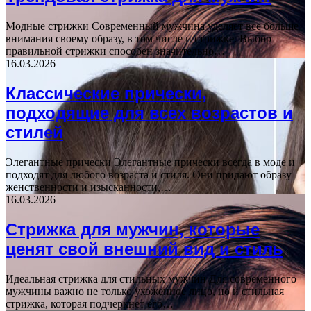
Модные стрижки Современный мужчина уделяет все больше
внимания своему образу, в том числе и стрижке. Выбор
правильной стрижки способен значительно…
16.03.2026
Классические прически,
подходящие для всех возрастов и
стилей
Элегантные прически Элегантные прически всегда в моде и
подходят для любого возраста и стиля. Они придают образу
женственности и изысканности,…
16.03.2026
Стрижка для мужчин, которые
ценят свой внешний вид и стиль
Идеальная стрижка для стильных мужчин Для современного
мужчины важно не только ухоженное лицо, но и стильная
стрижка, которая подчеркнет его…