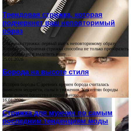
03.02.2026
Трендовая стрижка, которая
подчеркнет ваш неповторимый
образ
Стильная стрижка: первый шаг к неповторимому образу
Хорошо подобранная стрижка способна не только преобразить
ваш облик, но и выделить вашу…
25.01.2026
Борода на высоте стиля
История бороды С древних времен борода считалась
символом мудрости, силы и уважения. У египтян бороды
были знаком богатства и социального…
16.01.2026
Стрижка для мужчин по самым
последним тенденциям моды