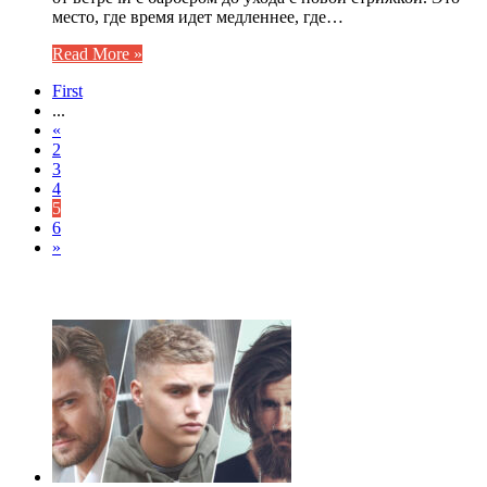
место, где время идет медленнее, где…
Read More »
First
...
«
2
3
4
5
6
»
ЧИТАЕМОЕ