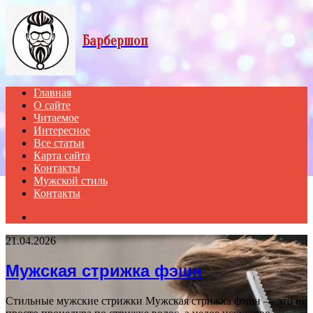
Menu
Барбершоп
Главная
О сайте
Читаемое
Интересное
Все статьи
Карта сайта
Контакты
Мужской стиль
Контакты
Search
for
21.04.2026
Мужская стрижка фэшн
Стильные мужские стрижки Мужская стрижка фэшн — это не