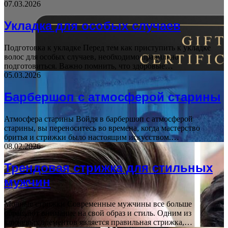
07.03.2026
Укладка для особых случаев
Подготовка к укладке Перед тем как приступить к укладке
волос для особых случаев, необходимо правильно
подготовиться. Важно помнить, что здоровые…
05.03.2026
Барбершоп с атмосферой старины
Атмосфера старины Войдя в барбершоп с атмосферой
старины, вы переноситесь во времена, когда мастерство
бритья и стрижки было настоящим искусством.…
08.02.2026
Трендовая стрижка для стильных
мужчин
Модные стрижки Современные мужчины все больше
обращают внимание на свой образ и стиль. Одним из
ключевых элементов является правильная стрижка,…