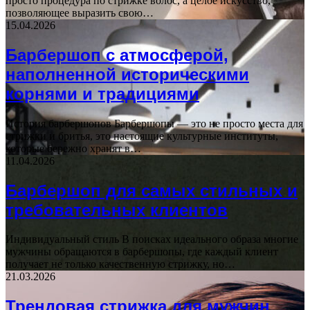
просто процедура по стрижке волос, а целое искусство,
позволяющее выразить свою…
15.04.2026
Барбершоп с атмосферой,
наполненной историческими
корнями и традициями
История барбершопов Барбершопы — это не просто места для
стрижки и бритья, это настоящие культурные институты,
которые бережно хранят в…
11.04.2026
Барбершоп для самых стильных и
требовательных клиентов
Индивидуальный стиль В поисках идеального образа многие
мужчины обращаются в барбершопы, где каждый клиент
получает не только качественную стрижку, но…
21.03.2026
Трендовая стрижка для мужчин