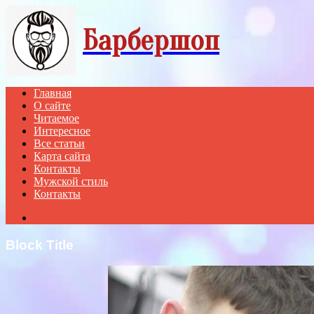
Menu
Барбершоп
Главная
О сайте
Читаемое
Интересное
Все статьи
Карта сайта
Контакты
Мужской стиль
Контакты
Search
for
Block Title