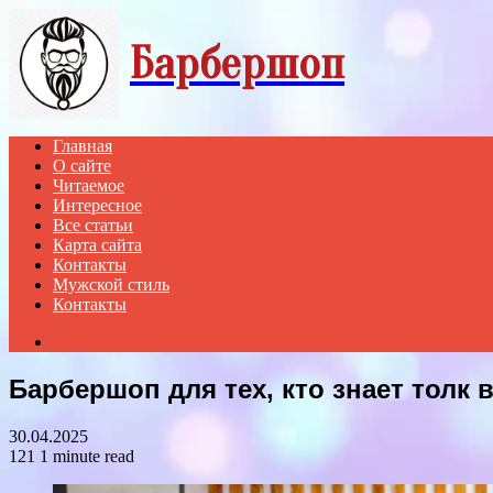
Menu
Барбершоп
Главная
О сайте
Читаемое
Интересное
Все статьи
Карта сайта
Контакты
Мужской стиль
Контакты
Search
for
Барбершоп для тех, кто знает толк 
30.04.2025
121
1 minute read