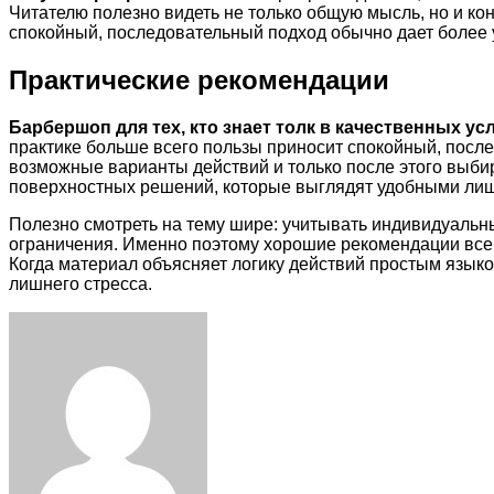
Читателю полезно видеть не только общую мысль, но и ко
спокойный, последовательный подход обычно дает более 
Практические рекомендации
Барбершоп для тех, кто знает толк в качественных ус
практике больше всего пользы приносит спокойный, после
возможные варианты действий и только после этого выби
поверхностных решений, которые выглядят удобными лиш
Полезно смотреть на тему шире: учитывать индивидуальн
ограничения. Именно поэтому хорошие рекомендации всегд
Когда материал объясняет логику действий простым языко
лишнего стресса.
Facebook
Twitter
LinkedIn
Tumblr
Pinterest
Reddit
VKontakte
Odnoklassniki
Skype
WhatsApp
Telegram
Viber
Share
Print
via
Email