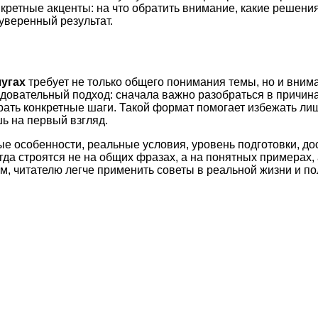
нкретные акценты: на что обратить внимание, какие решен
уверенный результат.
лугах
требует не только общего понимания темы, но и вним
довательный подход: сначала важно разобраться в причина
рать конкретные шаги. Такой формат помогает избежать ли
ь на первый взгляд.
ые особенности, реальные условия, уровень подготовки, д
а строятся не на общих фразах, а на понятных примерах, 
м, читателю легче применить советы в реальной жизни и по