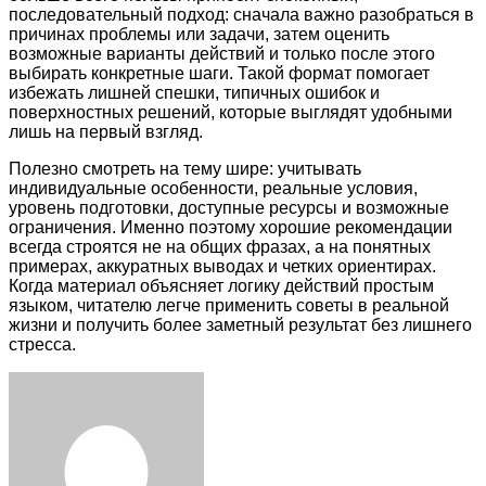
последовательный подход: сначала важно разобраться в
причинах проблемы или задачи, затем оценить
возможные варианты действий и только после этого
выбирать конкретные шаги. Такой формат помогает
избежать лишней спешки, типичных ошибок и
поверхностных решений, которые выглядят удобными
лишь на первый взгляд.
Полезно смотреть на тему шире: учитывать
индивидуальные особенности, реальные условия,
уровень подготовки, доступные ресурсы и возможные
ограничения. Именно поэтому хорошие рекомендации
всегда строятся не на общих фразах, а на понятных
примерах, аккуратных выводах и четких ориентирах.
Когда материал объясняет логику действий простым
языком, читателю легче применить советы в реальной
жизни и получить более заметный результат без лишнего
стресса.
Facebook
Twitter
LinkedIn
Tumblr
Pinterest
Reddit
VKontakte
Odnoklassniki
Skype
WhatsApp
Telegram
Viber
Share
Print
via
Email