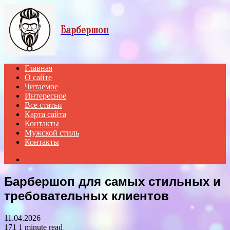
Menu
Барбершоп
Главная
О сайте
Читаемое
Интересное
Все статьи
Карта сайта
Контакты
Мужской стиль
Контакты
Search
for
Барбершоп для самых стильных и
требовательных клиентов
11.04.2026
171
1 minute read